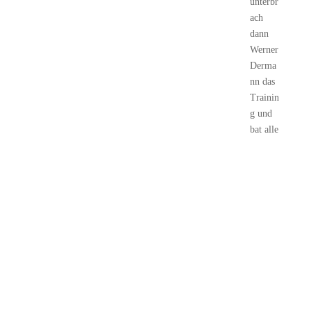
unterbr
ach
dann
Werner
Derma
nn das
Trainin
g und
bat alle